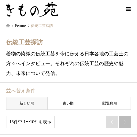
Feature
伝統工芸探訪
伝統工芸探訪
着物の染織の伝統工芸を今に伝える日本各地の工芸士の
方々へインタビュー。それぞれの伝統工芸の歴史や魅
力、未来について発信。
並べ替え条件
新しい順
古い順
閲覧数順
15件中 1〜10件を表示

