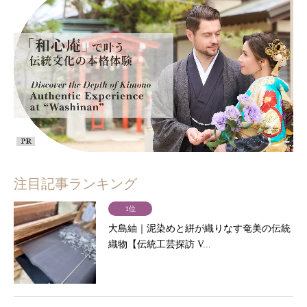
注目記事ランキング
1位
大島紬｜泥染めと絣が織りなす奄美の伝統
織物【伝統工芸探訪 V...