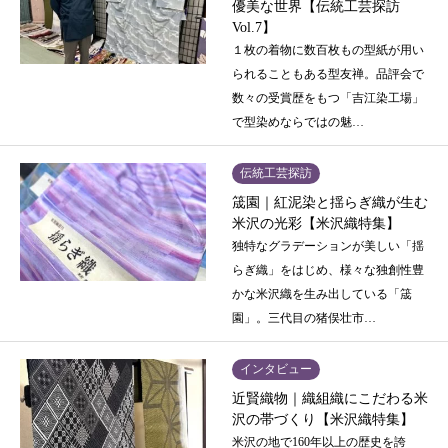
優美な世界【伝統工芸探訪
Vol.7】
１枚の着物に数百枚もの型紙が用い
られることもある型友禅。品評会で
数々の受賞歴をもつ「吉江染工場」
で型染めならではの魅…
伝統工芸探訪
筬園｜紅泥染と揺らぎ織が生む
米沢の光彩【米沢織特集】
独特なグラデーションが美しい「揺
らぎ織」をはじめ、様々な独創性豊
かな米沢織を生み出している「筬
園」。三代目の猪俣壮市…
インタビュー
近賢織物｜織組織にこだわる米
沢の帯づくり【米沢織特集】
米沢の地で160年以上の歴史を誇