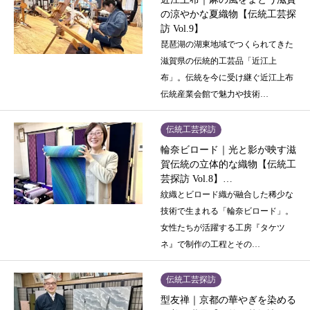
の涼やかな夏織物【伝統工芸探
訪 Vol.9】
琵琶湖の湖東地域でつくられてきた
滋賀県の伝統的工芸品「近江上
布」。伝統を今に受け継ぐ近江上布
伝統産業会館で魅力や技術…
伝統工芸探訪
輪奈ビロード｜光と影が映す滋
賀伝統の立体的な織物【伝統工
芸探訪 Vol.8】…
紋織とビロード織が融合した稀少な
技術で生まれる「輪奈ビロード」。
女性たちが活躍する工房『タケツ
ネ』で制作の工程とその…
伝統工芸探訪
型友禅｜京都の華やぎを染める