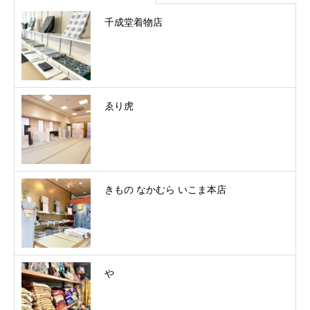
千成堂着物店
ゑり虎
きもの なかむら いこま本店
やゝ