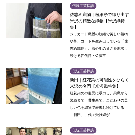
伝統工芸探訪
佐志め織物｜極細糸で織り出す
米沢の精緻な織物【米沢織特
集】
ジャカード織機の紋織で美しい着物
や帯、コートを生み出している「佐
志め織物」。着心地の良さを追求し
続ける四代目・佐藤亨…
伝統工芸探訪
新田｜紅花染の可能性をひらく
米沢の名門【米沢織特集】
紅花染めの復元に尽力し、染織から
製織まで一貫生産で、こだわりの美
しい色を織物で表現し続けている
「新田」。代々受け継が…
伝統工芸探訪