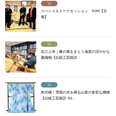
2位
スペシャルトークセッション N180【京
都】
3位
近江上布｜麻の風をまとう滋賀の涼やかな
夏織物【伝統工芸探訪 ...
4位
米沢織｜雪国の光を織る山形の多彩な織物
【伝統工芸探訪 Vol...