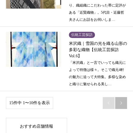
り、織組織にこだわった帯に定評が
ある「近賢織物」。5代目・近藤哲
夫さんにお話をお伺いしま…
伝統工芸探訪
米沢織｜雪国の光を織る山形の
多彩な織物【伝統工芸探訪
Vol.6】
「米沢織」と一言でいっても織元に
よって特徴は様々。そこで織元4軒
の魅力に迫って大特集。多様な染め
と織りに魅せられる美し…
15件中 1〜10件を表示


おすすめ店舗情報