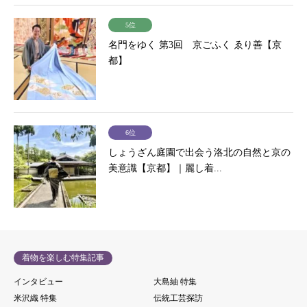
5位
名門をゆく 第3回 京ごふく ゑり善【京
都】
6位
しょうざん庭園で出会う洛北の自然と京の
美意識【京都】｜麗し着...
着物を楽しむ特集記事
インタビュー
大島紬 特集
米沢織 特集
伝統工芸探訪