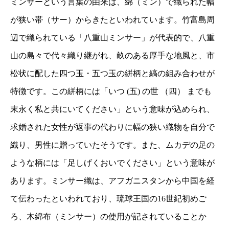
ミンサーという言葉の由来は、綿（ミン）で織られた幅
が狭い帯（サー）からきたといわれています。竹富島周
辺で織られている「八重山ミンサー」が代表的で、八重
山の島々で代々織り継がれ、畝のある厚手な地風と、市
松状に配した四つ玉・五つ玉の絣柄と縞の組み合わせが
特徴です。この絣柄には「いつ (五) の世 （四） までも
末永く私と共にいてください」という意味が込められ、
求婚された女性が返事の代わりに幅の狭い織物を自分で
織り、男性に贈っていたそうです。また、ムカデの足の
ような柄には「足しげくおいでください」という意味が
あります。ミンサー織は、アフガニスタンから中国を経
て伝わったといわれており、琉球王国の16世紀初めご
ろ、木綿布（ミンサー）の使用が記されていることか