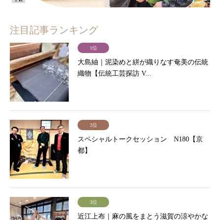
注目記事ランキング
1位
大島紬｜泥染めと絣が織りなす奄美の伝統
織物【伝統工芸探訪 V...
2位
スペシャルトークセッション N180【京
都】
3位
近江上布｜麻の風をまとう滋賀の涼やかな