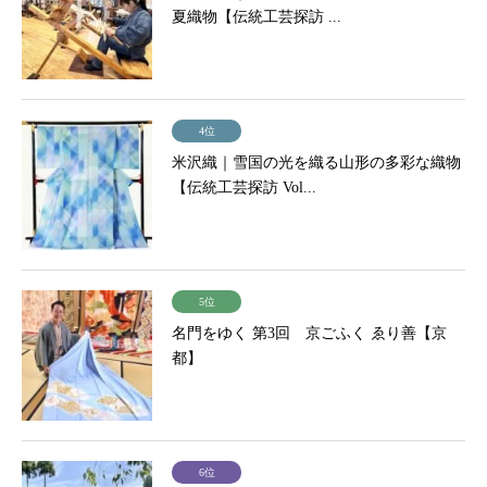
夏織物【伝統工芸探訪 ...
4位
米沢織｜雪国の光を織る山形の多彩な織物
【伝統工芸探訪 Vol...
5位
名門をゆく 第3回 京ごふく ゑり善【京
都】
6位