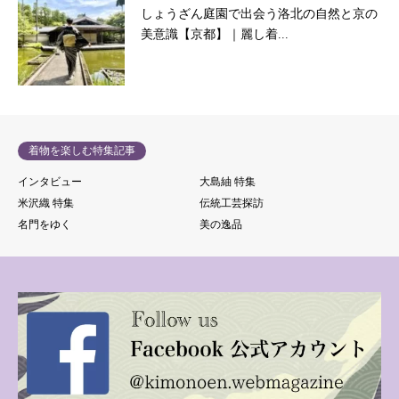
しょうざん庭園で出会う洛北の自然と京の
美意識【京都】｜麗し着...
着物を楽しむ特集記事
インタビュー
大島紬 特集
米沢織 特集
伝統工芸探訪
名門をゆく
美の逸品