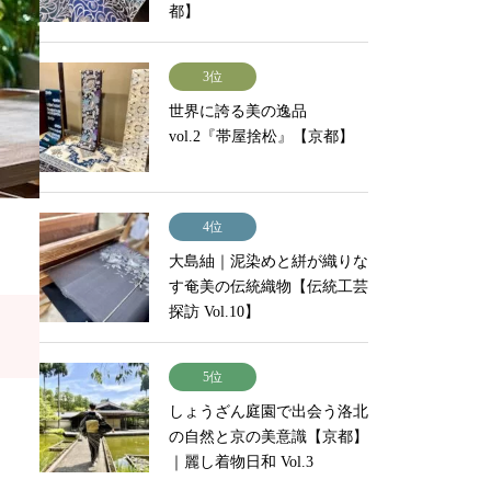
都】
3位
世界に誇る美の逸品
vol.2『帯屋捨松』【京都】
4位
大島紬｜泥染めと絣が織りな
す奄美の伝統織物【伝統工芸
探訪 Vol.10】
5位
しょうざん庭園で出会う洛北
の自然と京の美意識【京都】
｜麗し着物日和 Vol.3