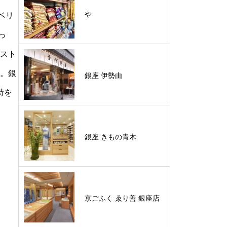
やゝ
ロベリ
っ
イスト
す。銀
銀座 伊勢由
時を
銀座 きもの青木
京ごふく ゑり善 銀座店