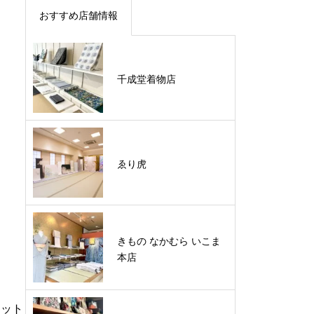
おすすめ店舗情報
千成堂着物店
ゑり虎
きもの なかむら いこま
本店
アット