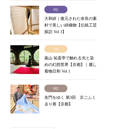
6位
大和絣｜復元された奈良の素
朴で美しい絣織物【伝統工芸
探訪 Vol.3】
7位
嵐山 祐斎亭で触れる光と染
めの幻想世界【京都】｜麗し
着物日和 Vol.1
8位
名門をゆく 第3回 京ごふく
ゑり善【京都】