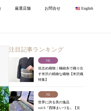
典
厳選店舗
お問合せ
English
注目記事ランキング
1位
佐志め織物｜極細糸で織り出
す米沢の精緻な織物【米沢織
特集】
2位
世界に誇る美の逸品
vol.6『西陣まいづる』【京