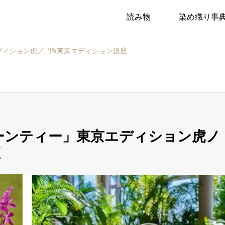
読み物
染め織り事
るウェブマガジン
ディション虎ノ門&東京エディション銀座
ーンティー」東京エディション虎ノ
座