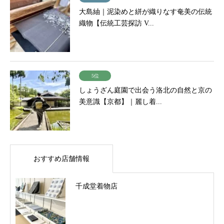
大島紬｜泥染めと絣が織りなす奄美の伝統
織物【伝統工芸探訪 V...
5位
しょうざん庭園で出会う洛北の自然と京の
美意識【京都】｜麗し着...
おすすめ店舗情報
千成堂着物店