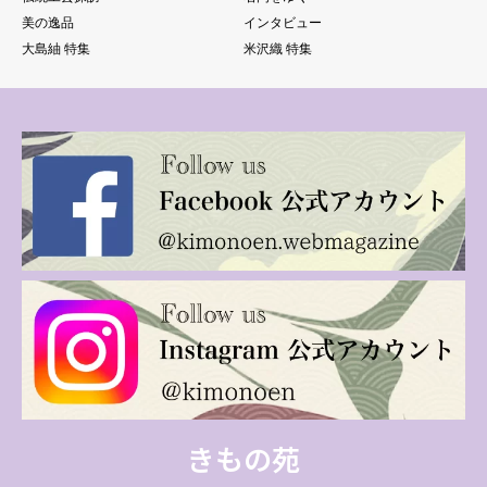
美の逸品
インタビュー
大島紬 特集
米沢織 特集
きもの苑