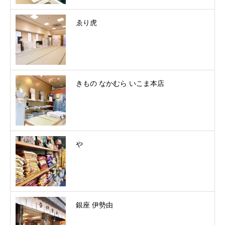
ゑり虎
きもの なかむら いこま本店
やゝ
銀座 伊勢由