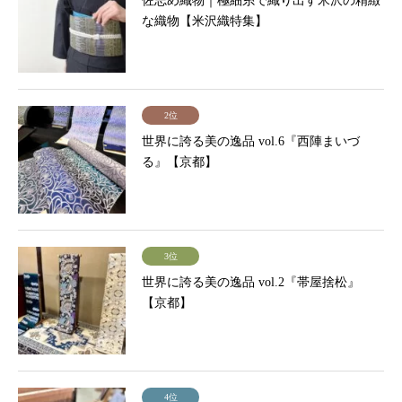
佐志め織物｜極細糸で織り出す米沢の精緻
な織物【米沢織特集】
2位
世界に誇る美の逸品 vol.6『西陣まいづ
る』【京都】
3位
世界に誇る美の逸品 vol.2『帯屋捨松』
【京都】
4位