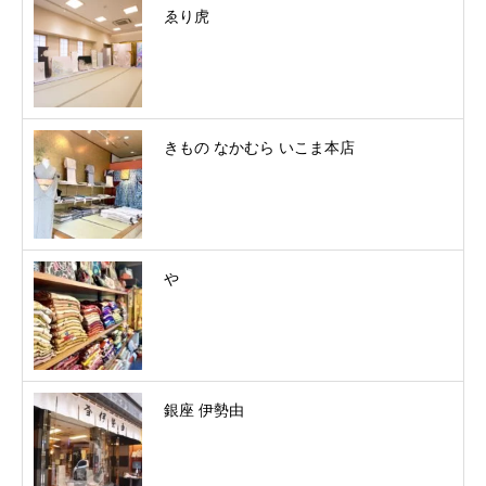
ゑり虎
きもの なかむら いこま本店
やゝ
銀座 伊勢由