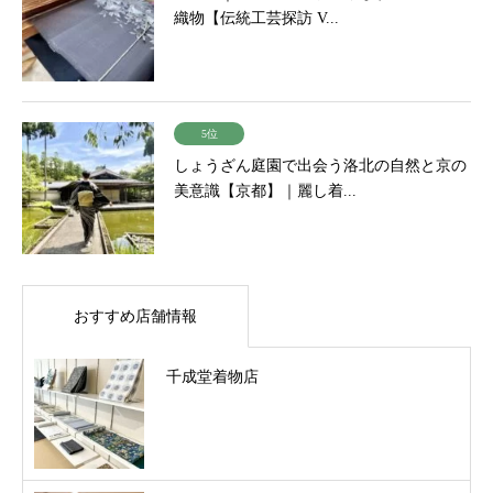
織物【伝統工芸探訪 V...
5位
しょうざん庭園で出会う洛北の自然と京の
美意識【京都】｜麗し着...
おすすめ店舗情報
千成堂着物店