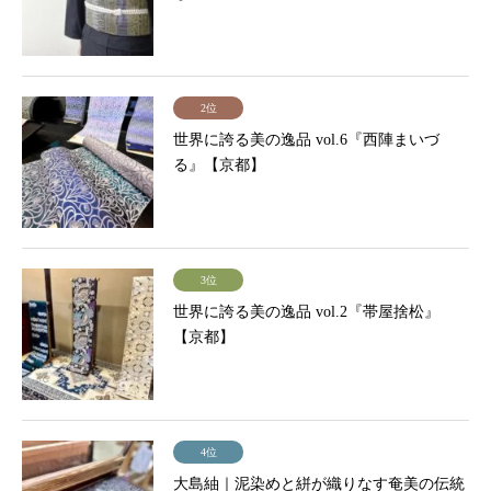
2位
世界に誇る美の逸品 vol.6『西陣まいづ
る』【京都】
3位
世界に誇る美の逸品 vol.2『帯屋捨松』
【京都】
4位
大島紬｜泥染めと絣が織りなす奄美の伝統