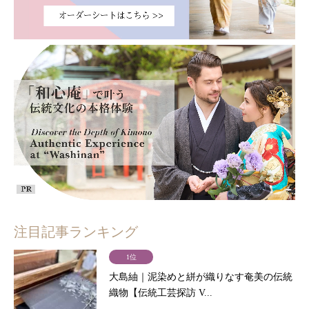
注目記事ランキング
1位
大島紬｜泥染めと絣が織りなす奄美の伝統
織物【伝統工芸探訪 V...