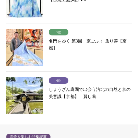
5位
名門をゆく 第3回 京ごふく ゑり善【京
都】
6位
しょうざん庭園で出会う洛北の自然と京の
美意識【京都】｜麗し着...
着物を楽しむ特集記事