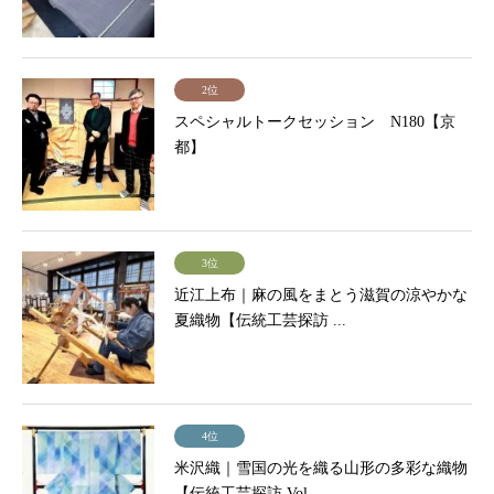
2位
スペシャルトークセッション N180【京
都】
3位
近江上布｜麻の風をまとう滋賀の涼やかな
夏織物【伝統工芸探訪 ...
4位
米沢織｜雪国の光を織る山形の多彩な織物
【伝統工芸探訪 Vol...