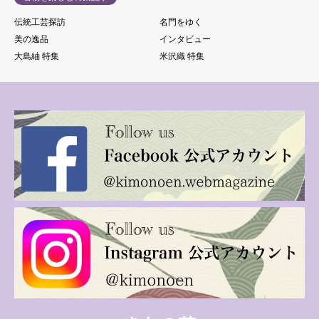
伝統工芸探訪
名門をゆく
美の逸品
インタビュー
大島紬 特集
米沢織 特集