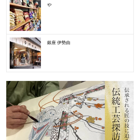
やゝ
銀座 伊勢由