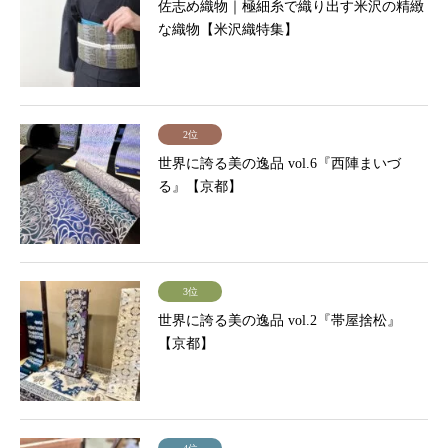
佐志め織物｜極細糸で織り出す米沢の精緻
な織物【米沢織特集】
2位
世界に誇る美の逸品 vol.6『西陣まいづ
る』【京都】
3位
世界に誇る美の逸品 vol.2『帯屋捨松』
【京都】