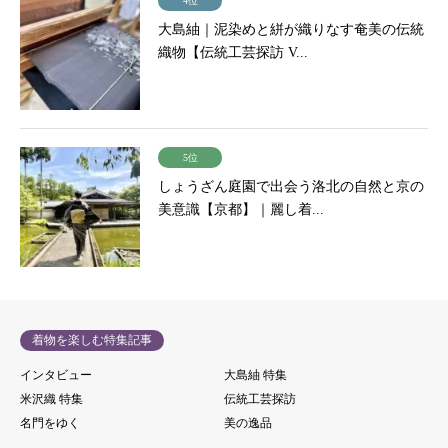
4位
大島紬｜泥染めと絣が織りなす奄美の伝統
織物【伝統工芸探訪 V...
5位
しょうざん庭園で出会う洛北の自然と京の
美意識【京都】｜麗し着...
着物を楽しむ特集記事
インタビュー
大島紬 特集
米沢織 特集
伝統工芸探訪
名門をゆく
美の逸品