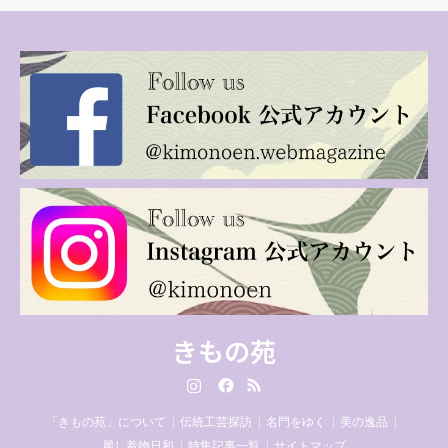
きもの苑
Instagram
Facebook
RSS
「きもの苑」について
伝統工芸探訪
名門をゆく
美の逸品
麗し着物日和
特集記事一覧
サイトマップ