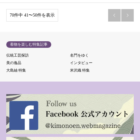
70件中 41〜50件を表示


着物を楽しむ特集記事
伝統工芸探訪
名門をゆく
美の逸品
インタビュー
大島紬 特集
米沢織 特集