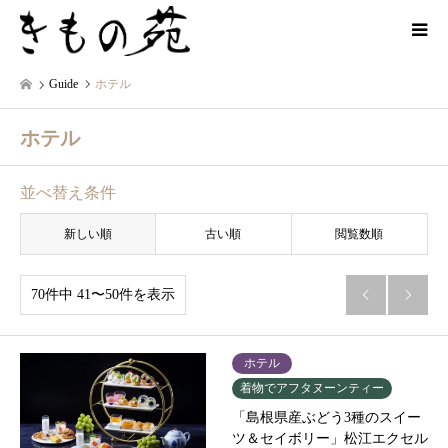
Guide
ホテル
ホテル
並べ替え条件
新しい順
古い順
閲覧数順
70件中 41〜50件を表示


ホテル
着物でアフタヌーンティー
「島根県産ぶどう3種のスイー
ツ＆セイボリー」松江エクセル