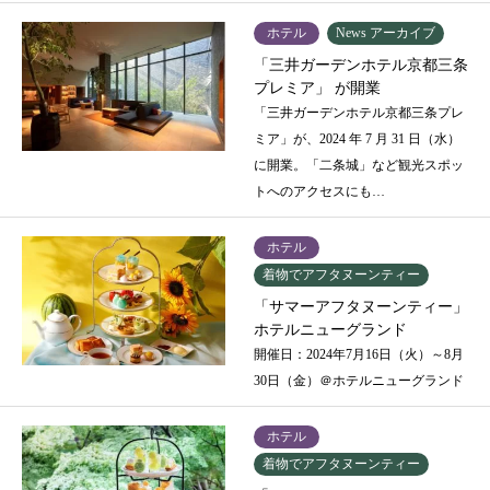
ホテル
News アーカイブ
「三井ガーデンホテル京都三条
プレミア」 が開業
「三井ガーデンホテル京都三条プレ
ミア」が、2024 年 7 月 31 日（水）
に開業。「二条城」など観光スポッ
トへのアクセスにも…
ホテル
着物でアフタヌーンティー
「サマーアフタヌーンティー」
ホテルニューグランド
開催日：2024年7月16日（火）～8月
30日（金）＠ホテルニューグランド
ホテル
着物でアフタヌーンティー