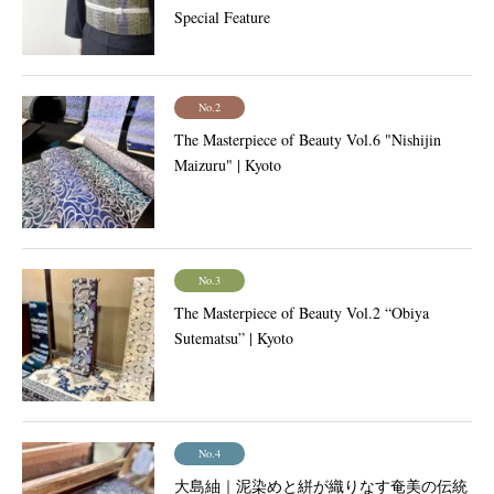
Special Feature
No.2
The Masterpiece of Beauty Vol.6 "Nishijin
Maizuru" | Kyoto
No.3
The Masterpiece of Beauty Vol.2 “Obiya
Sutematsu” | Kyoto
No.4
大島紬｜泥染めと絣が織りなす奄美の伝統