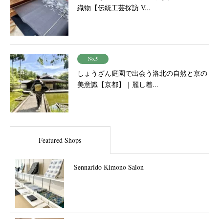
織物【伝統工芸探訪 V...
No.5
しょうざん庭園で出会う洛北の自然と京の
美意識【京都】｜麗し着...
Featured Shops
Sennarido Kimono Salon