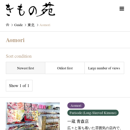
Guide
東北
Aomori
Aomori
Sort condition
Newest first
Oldest first
Large number of views
Show 1 of 1
Aomori
Furisode (Long-Sleeved Kimono)
一蔵 青森店
広々と落ち着いた雰囲気の店内で、