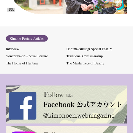
Kimono Feature Articles
Interview
Oshima-tsumugi Special Feature
Yonezawa-ori Special Feature
Traditional Craftsmanship
The House of Heritage
The Masterpiece of Beauty