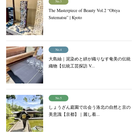
No.3
The Masterpiece of Beauty Vol.2 “Obiya
Sutematsu” | Kyoto
No.4
大島紬｜泥染めと絣が織りなす奄美の伝統
織物【伝統工芸探訪 V...
No.5
しょうざん庭園で出会う洛北の自然と京の
美意識【京都】｜麗し着...