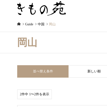
着物を纏う喜びを伝え
Guide
中国
岡山
岡山
並べ替え条件
新しい順
2件中 1〜2件を表示