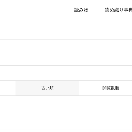
読み物
染め織り事
るウェブマガジン
古い順
閲覧数順