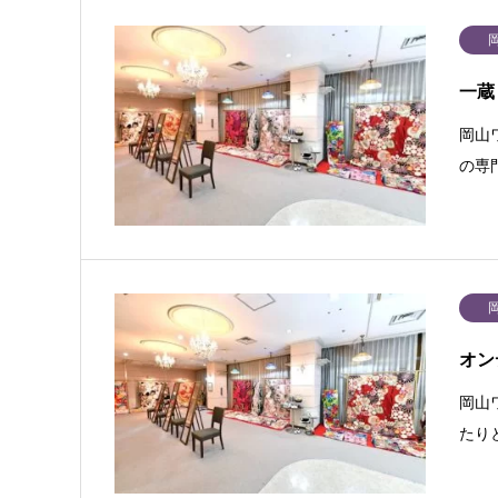
一蔵
岡山
の専
オン
岡山
たり